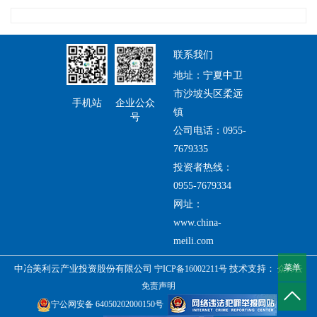
联系我们
地址：宁夏中卫
市沙坡头区柔远
手机站
企业公众
镇
号
公司电话：0955-
7679335
投资者热线：
0955-7679334
网址：
www.china-
meili.com
菜单
中冶美利云产业投资股份有限公司
技术支持：
宁ICP备16002211号
众邦云
免责声明
宁公网安备 64050202000150号