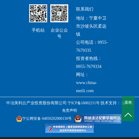
联系我们
地址：宁夏中卫
市沙坡头区柔远
手机站
企业公众
镇
号
公司电话：0955-
7679335
投资者热线：
0955-7679334
网址：
www.china-
meili.com
菜单
中冶美利云产业投资股份有限公司
技术支持：
宁ICP备16002211号
众邦云
免责声明
宁公网安备 64050202000150号