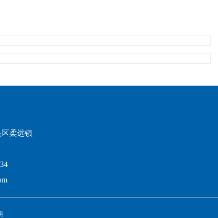
头区柔远镇
34
om
明