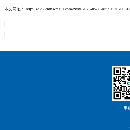
本文网址：
http://www.china-meili.com/zyml/2026-05/11/article_202605
手